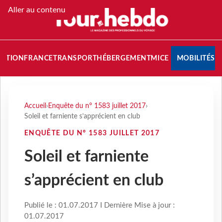
Aller au contenu
NATION
FRANCE
TRANSPORT
HÉBERGEMENT
MICE
MOBILITÉS
Accueil
›
Enquête du n° 1583 juillet 2017
›
Soleil et farniente s’apprécient en club
ENQUÊTE DU N° 1583 JUILLET 2017
Soleil et farniente
s’apprécient en club
Publié le : 01.07.2017 I Dernière Mise à jour :
01.07.2017