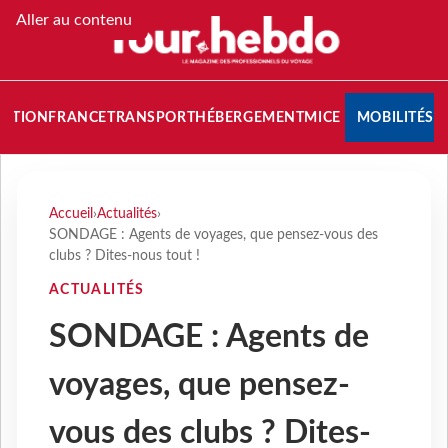
Aller au contenu
NATION
FRANCE
TRANSPORT
HÉBERGEMENT
MICE
MOBILITÉS
Accueil
›
Actualités
›
SONDAGE : Agents de voyages, que pensez-vous des
clubs ? Dites-nous tout !
ACTUALITÉS
SONDAGE : Agents de
voyages, que pensez-
vous des clubs ? Dites-