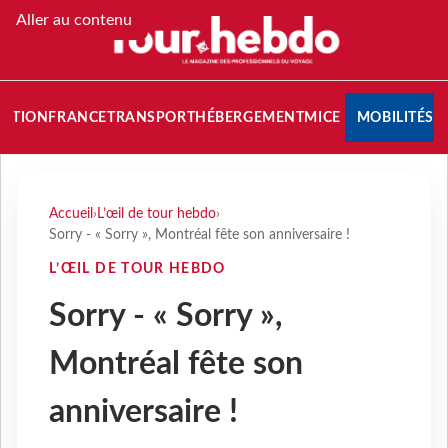
Aller au contenu
NATION
FRANCE
TRANSPORT
HÉBERGEMENT
MICE
MOBILITÉS
Accueil
›
L’œil de tour hebdo
›
Sorry - « Sorry », Montréal fête son anniversaire !
L’ŒIL DE TOUR HEBDO
Sorry - « Sorry »,
Montréal fête son
anniversaire !