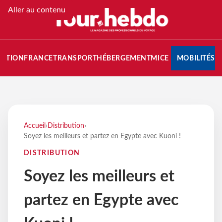
Aller au contenu
NATION
FRANCE
TRANSPORT
HÉBERGEMENT
MICE
MOBILITÉS
Accueil
›
Distribution
›
Soyez les meilleurs et partez en Egypte avec Kuoni !
DISTRIBUTION
Soyez les meilleurs et
partez en Egypte avec