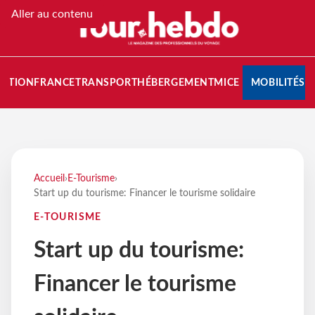
Aller au contenu
NATION
FRANCE
TRANSPORT
HÉBERGEMENT
MICE
MOBILITÉS
Accueil
›
E-Tourisme
›
Start up du tourisme: Financer le tourisme solidaire
E-TOURISME
Start up du tourisme:
Financer le tourisme