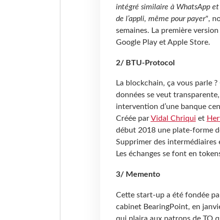
intégré similaire à WhatsApp et l
de l’appli, même pour payer"
, n
semaines. La première version 
Google Play et Apple Store.
2/ BTU-Protocol
La blockchain, ça vous parle ?
données se veut transparente,
intervention d’une banque cent
Créée par
Vidal Chriqui
et
Her
début 2018 une plate-forme de 
Supprimer des intermédiaires 
Les échanges se font en token
3/ Memento
Cette start-up a été fondée p
cabinet BearingPoint, en janv
qui plaira aux patrons de TO q