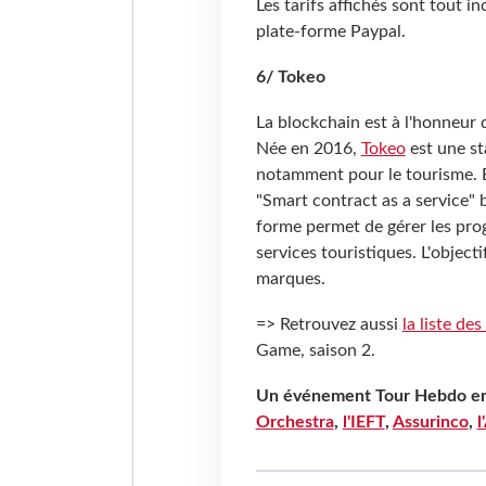
Les tarifs affichés sont tout i
plate-forme Paypal.
6/ Tokeo
La blockchain est à l'honneur
Née en 2016,
Tokeo
est une st
notamment pour le tourisme. E
"Smart contract as a service" b
forme permet de gérer les pro
services touristiques. L'objecti
marques.
=> Retrouvez aussi
la liste de
Game, saison 2.
Un événement Tour Hebdo en 
Orchestra
,
l'IEFT
,
Assurinco
,
l