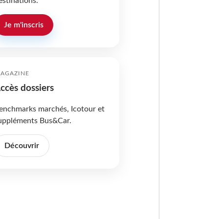
estinations.
Je m'inscris
AGAZINE
ccès dossiers
enchmarks marchés, Icotour et
uppléments Bus&Car.
Découvrir