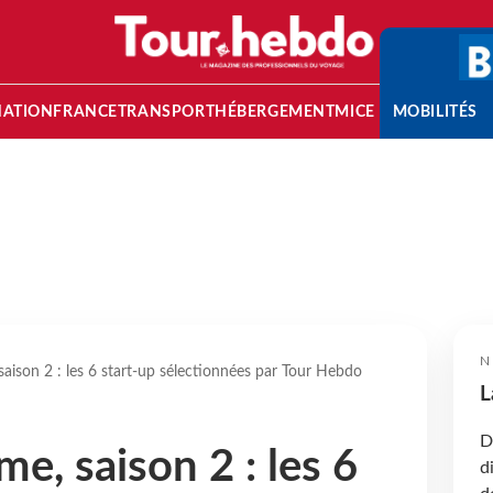
NATION
FRANCE
TRANSPORT
HÉBERGEMENT
MICE
MOBILITÉS
N
aison 2 : les 6 start-up sélectionnées par Tour Hebdo
L
D
e, saison 2 : les 6
d