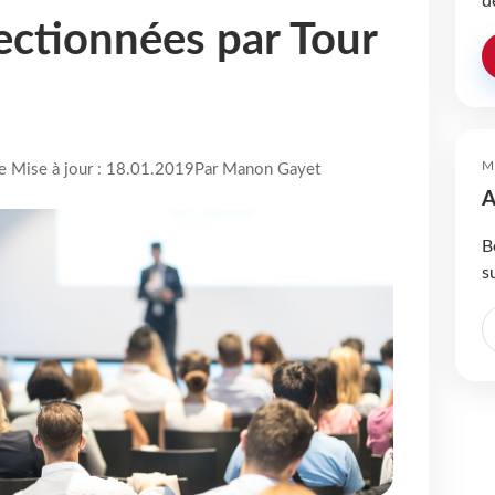
d
lectionnées par Tour
M
re Mise à jour : 18.01.2019
Par Manon Gayet
A
B
s