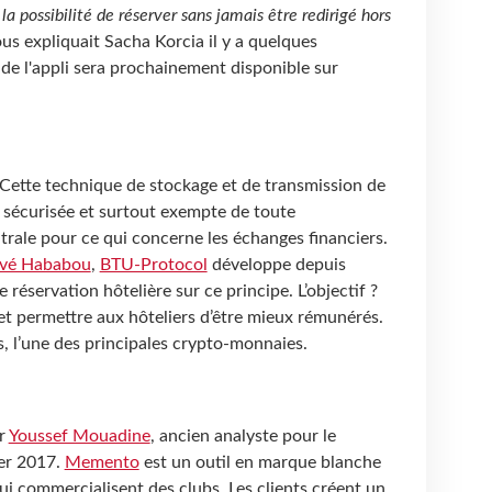
a possibilité de réserver sans jamais être redirigé hors
ous expliquait Sacha Korcia il y a quelques
de l'appli sera prochainement disponible sur
 Cette technique de stockage et de transmission de
 sécurisée et surtout exempte de toute
rale pour ce qui concerne les échanges financiers.
vé Hababou
,
BTU-Protocol
développe depuis
réservation hôtelière sur ce principe. L’objectif ?
et permettre aux hôteliers d’être mieux rémunérés.
s, l’une des principales crypto-monnaies.
ar
Youssef Mouadine
, ancien analyste pour le
ier 2017.
Memento
est un outil en marque blanche
ui commercialisent des clubs. Les clients créent un