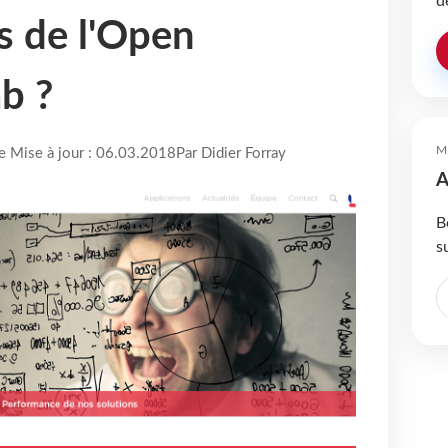
d
s de l'Open
b ?
M
re Mise à jour : 06.03.2018
Par Didier Forray
A
B
s