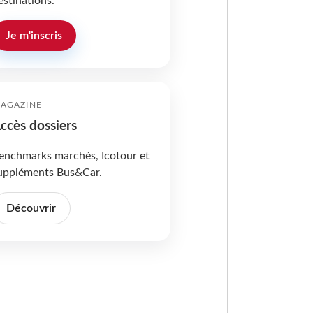
estinations.
Je m'inscris
AGAZINE
ccès dossiers
enchmarks marchés, Icotour et
uppléments Bus&Car.
Découvrir