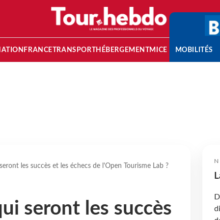
NATION
FRANCE
TRANSPORT
HÉBERGEMENT
MICE
MOBILITÉS
N
 seront les succès et les échecs de l'Open Tourisme Lab ?
L
D
qui seront les succès
d