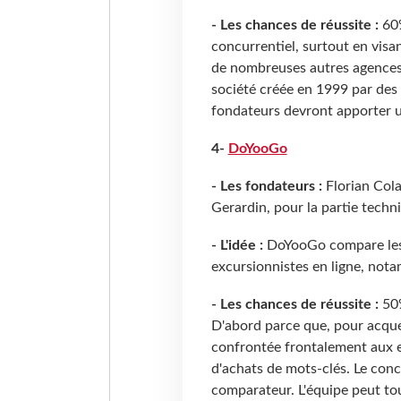
- Les chances de réussite :
60%
concurrentiel, surtout en visan
de nombreuses autres agences 
société créée en 1999 par des 
fondateurs devront apporter un
4-
DoYooGo
- Les fondateurs :
Florian Cola
Gerardin, pour la partie techn
- L'idée :
DoYooGo compare les t
excursionnistes en ligne, no
- Les chances de réussite :
50%
D'abord parce que, pour acquér
confrontée frontalement aux e
d'achats de mots-clés. Le conc
comparateur. L'équipe peut tou