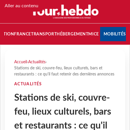
Aller au contenu
NATION
FRANCE
TRANSPORT
HÉBERGEMENT
MICE
MOBILITÉS
Accueil
›
Actualités
›
Stations de ski, couvre-feu, lieux culturels, bars et
restaurants : ce qu'il faut retenir des dernières annonces
ACTUALITÉS
Stations de ski, couvre-
feu, lieux culturels, bars
et restaurants : ce qu'il