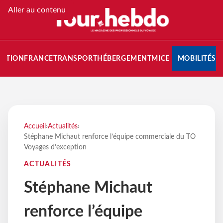
Aller au contenu
NATION
FRANCE
TRANSPORT
HÉBERGEMENT
MICE
MOBILITÉS
Accueil
›
Actualités
›
Stéphane Michaut renforce l’équipe commerciale du TO
Voyages d’exception
ACTUALITÉS
Stéphane Michaut
renforce l’équipe