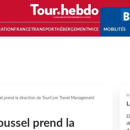
NATION
FRANCE
TRANSPORT
HÉBERGEMENT
MICE
MOBILITÉS
N
l prend la direction de TourCom Travel Management
L
D
ussel prend la
d