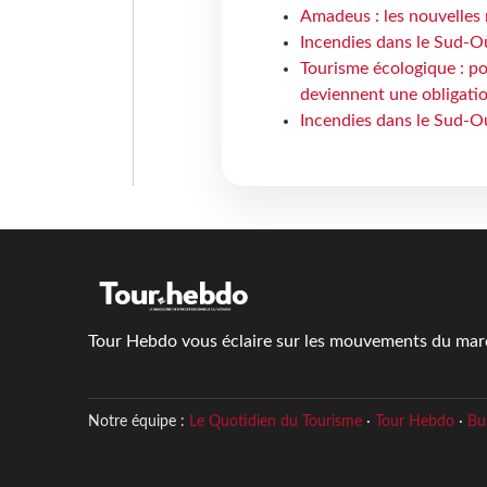
Amadeus : les nouvelles 
Incendies dans le Sud-Oue
Tourisme écologique : po
deviennent une obligatio
Incendies dans le Sud-Ou
Tour Hebdo vous éclaire sur les mouvements du march
Notre équipe :
Le Quotidien du Tourisme
·
Tour Hebdo
·
Bu