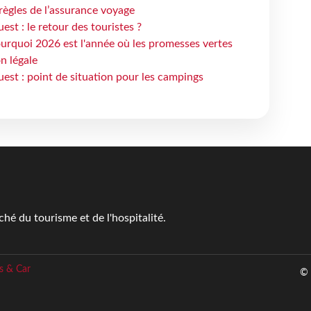
règles de l’assurance voyage
st : le retour des touristes ?
urquoi 2026 est l'année où les promesses vertes
n légale
est : point de situation pour les campings
é du tourisme et de l'hospitalité.
s & Car
© 