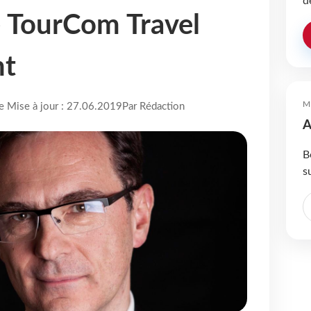
d
e TourCom Travel
t
M
re Mise à jour : 27.06.2019
Par Rédaction
A
B
s