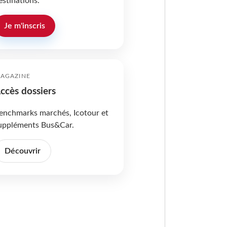
estinations.
Je m'inscris
AGAZINE
ccès dossiers
enchmarks marchés, Icotour et
uppléments Bus&Car.
Découvrir