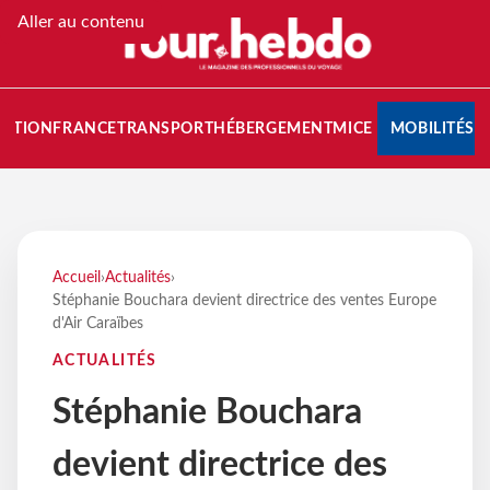
Aller au contenu
NATION
FRANCE
TRANSPORT
HÉBERGEMENT
MICE
MOBILITÉS
Accueil
›
Actualités
›
Stéphanie Bouchara devient directrice des ventes Europe
d'Air Caraïbes
ACTUALITÉS
Stéphanie Bouchara
devient directrice des