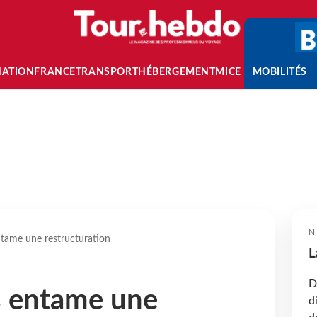
NATION
FRANCE
TRANSPORT
HÉBERGEMENT
MICE
MOBILITÉS
N
tame une restructuration
L
D
s entame une
d