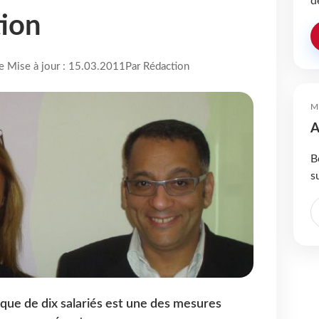
d
tion
re Mise à jour : 15.03.2011
Par Rédaction
M
A
B
s
que de dix salariés est une des mesures