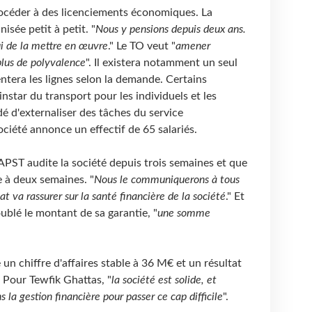
procéder à des licenciements économiques. La
nisée petit à petit. "
Nous y pensions depuis deux ans.
i de la mettre en œuvre
." Le TO veut "
amener
 plus de polyvalence
". Il existera notamment un seul
entera les lignes selon la demande. Certains
instar du transport pour les individuels et les
é d'externaliser des tâches du service
ociété annonce un effectif de 65 salariés.
APST audite la société depuis trois semaines et que
ne à deux semaines. "
Nous le communiquerons à tous
at va rassurer sur la santé financière de la société
." Et
ublé le montant de sa garantie, "
une somme
n chiffre d'affaires stable à 36 M€ et un résultat
 Pour Tewfik Ghattas, "
la société est solide, et
s la gestion financière pour passer ce cap difficile
".