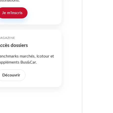
estinations.
Je m'inscris
AGAZINE
ccès dossiers
enchmarks marchés, Icotour et
uppléments Bus&Car.
Découvrir