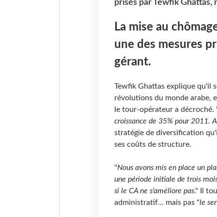
prises par Tewfik Ghattas,
La mise au chômage 
une des mesures pr
gérant.
Tewfik Ghattas explique qu'il s
révolutions du monde arabe, e
le tour-opérateur a décroché. 
croissance de 35% pour 2011. A 
stratégie de diversification qu
ses coûts de structure.
"
Nous avons mis en place un plan
une période initiale de trois moi
si le CA ne s'améliore pas
." Il 
administratif… mais pas "
le se