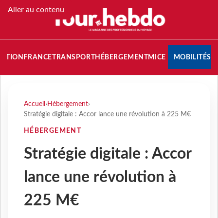
Aller au contenu
NATION
FRANCE
TRANSPORT
HÉBERGEMENT
MICE
MOBILITÉS
Accueil
›
Hébergement
›
Stratégie digitale : Accor lance une révolution à 225 M€
HÉBERGEMENT
Stratégie digitale : Accor
lance une révolution à
225 M€