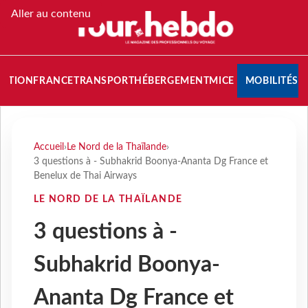
Aller au contenu
NATION
FRANCE
TRANSPORT
HÉBERGEMENT
MICE
MOBILITÉS
Accueil
›
Le Nord de la Thaïlande
›
3 questions à - Subhakrid Boonya-Ananta Dg France et
Benelux de Thai Airways
LE NORD DE LA THAÏLANDE
3 questions à -
Subhakrid Boonya-
Ananta Dg France et