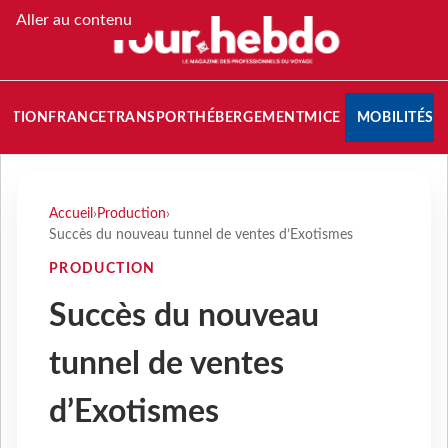
Aller au contenu
NATION
FRANCE
TRANSPORT
HÉBERGEMENT
MICE
MOBILITÉS
Accueil
›
Production
›
Succès du nouveau tunnel de ventes d’Exotismes
PRODUCTION
Succès du nouveau
tunnel de ventes
d’Exotismes