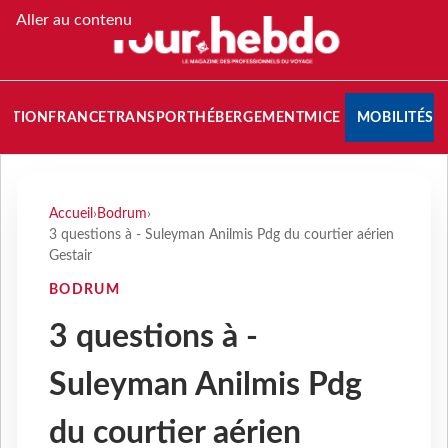
Aller au contenu
NATION
FRANCE
TRANSPORT
HÉBERGEMENT
MICE
MOBILITÉS
Accueil
›
Bodrum
›
3 questions à - Suleyman Anilmis Pdg du courtier aérien
Gestair
BODRUM
3 questions à -
Suleyman Anilmis Pdg
du courtier aérien