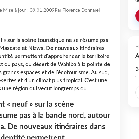
d
re Mise à jour : 09.01.2009
Par Florence Donnarel
f » sur la scène touristique ne se résume pas
M
 Mascate et Nizwa. De nouveaux itinéraires
A
entité permettent d’appréhender le territoire
est du pays, du désert de Wahiba à la pointe de
B
des grands espaces et de l’écotourisme. Au sud,
s
sertes et d’un climat plus tropical. C’est une
s une région qui vécut longtemps du
t « neuf » sur la scène
ésume pas à la bande nord, autour
a. De nouveaux itinéraires dans
 identité permettent