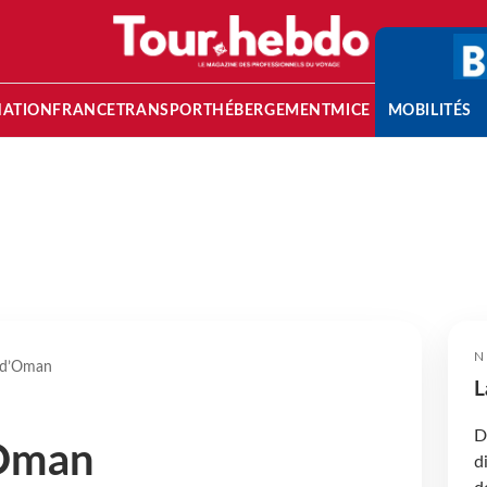
NATION
FRANCE
TRANSPORT
HÉBERGEMENT
MICE
MOBILITÉS
N
 d’Oman
L
D
’Oman
d