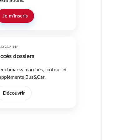
estinations.
Je m'inscris
AGAZINE
ccès dossiers
enchmarks marchés, Icotour et
uppléments Bus&Car.
Découvrir