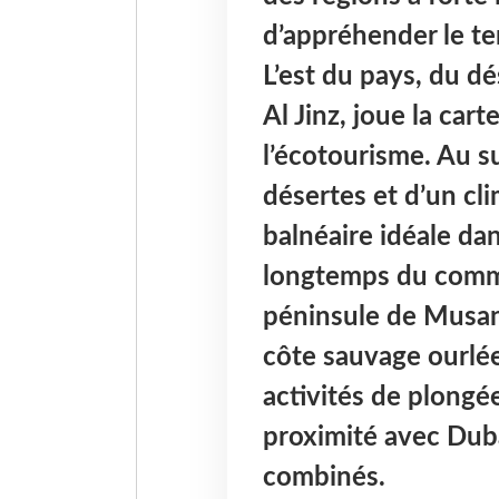
d’appréhender le ter
L’est du pays, du d
Al Jinz, joue la car
l’écotourisme. Au su
désertes et d’un cli
balnéaire idéale da
longtemps du commer
péninsule de Musan
côte sauvage ourlée
activités de plongé
proximité avec Dub
combinés.