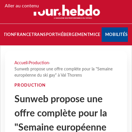
Aller au contenu
NATION
FRANCE
TRANSPORT
HÉBERGEMENT
MICE
MOBILITÉS
Accueil
›
Production
›
Sunweb propose une offre complète pour la "Semaine
européenne du ski gay" à Val Thorens
PRODUCTION
Sunweb propose une
offre complète pour la
"Semaine européenne