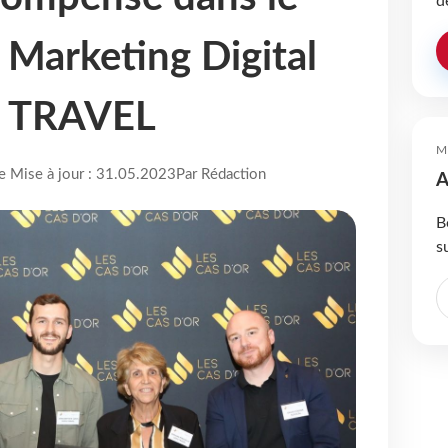
d
Marketing Digital
V TRAVEL
M
re Mise à jour : 31.05.2023
Par Rédaction
A
B
s