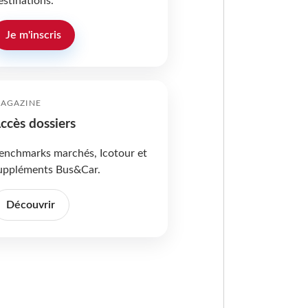
estinations.
Je m'inscris
AGAZINE
ccès dossiers
enchmarks marchés, Icotour et
uppléments Bus&Car.
Découvrir