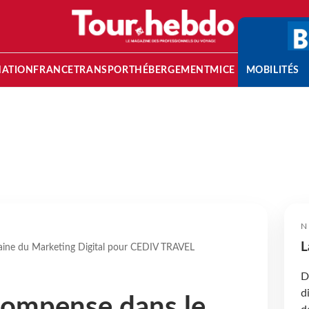
NATION
FRANCE
TRANSPORT
HÉBERGEMENT
MICE
MOBILITÉS
N
L
ine du Marketing Digital pour CEDIV TRAVEL
D
d
compense dans le