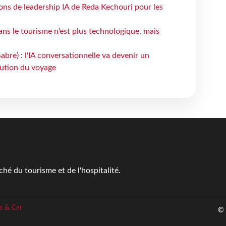
çons de leadership IA de Reda Kechouri pour les
 dans le tourisme n’est plus technologique, mais
bre) : l'IA conversationnelle va devenir un
bution du voyage
é du tourisme et de l'hospitalité.
s & Car
© 