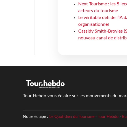
Next Tourisme : les 5 le
acteurs du tourisme
Le véritable défi de l’IA
organisationnel
Cassidy Smith-Broyles (Sa
nouveau canal de distri
Tour Hebdo vous éclaire sur les mouvements du march
Notre équipe :
Le Quotidien du Tourisme
·
Tour Hebdo
·
Bu