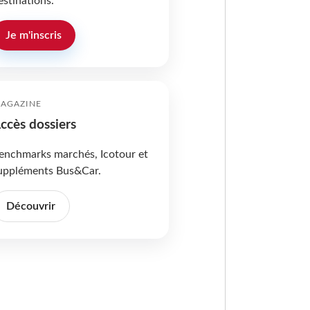
estinations.
Je m'inscris
AGAZINE
ccès dossiers
enchmarks marchés, Icotour et
uppléments Bus&Car.
Découvrir