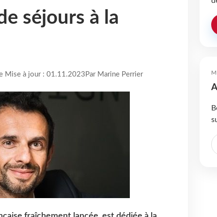
d
e séjours à la
M
re Mise à jour : 01.11.2023
Par Marine Perrier
A
B
s
çaise fraîchement lancée, est dédiée à la