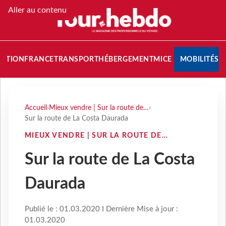
Aller au contenu
NATION
FRANCE
TRANSPORT
HÉBERGEMENT
MICE
MOBILITÉS
Accueil
›
Mieux vendre | Sur la route de…
›
Sur la route de La Costa Daurada
MIEUX VENDRE | SUR LA ROUTE DE…
Sur la route de La Costa
Daurada
Publié le : 01.03.2020 I Dernière Mise à jour :
01.03.2020