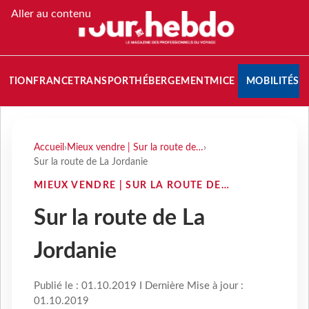
Aller au contenu
NATION
FRANCE
TRANSPORT
HÉBERGEMENT
MICE
MOBILITÉS
Accueil
›
Mieux vendre | Sur la route de…
›
Sur la route de La Jordanie
MIEUX VENDRE | SUR LA ROUTE DE…
Sur la route de La
Jordanie
Publié le : 01.10.2019 I Dernière Mise à jour :
01.10.2019