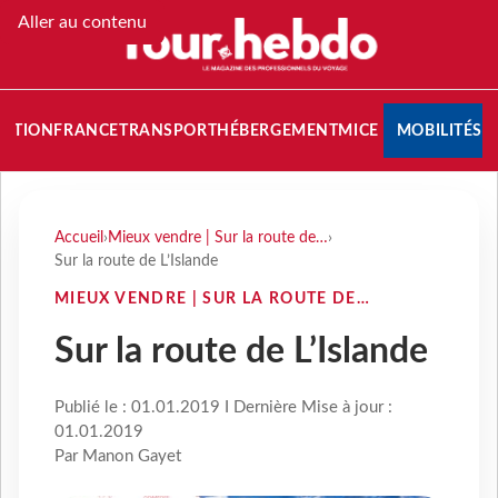
Aller au contenu
NATION
FRANCE
TRANSPORT
HÉBERGEMENT
MICE
MOBILITÉS
Accueil
›
Mieux vendre | Sur la route de…
›
Sur la route de L’Islande
MIEUX VENDRE | SUR LA ROUTE DE…
Sur la route de L’Islande
Publié le : 01.01.2019 I Dernière Mise à jour :
01.01.2019
Par Manon Gayet