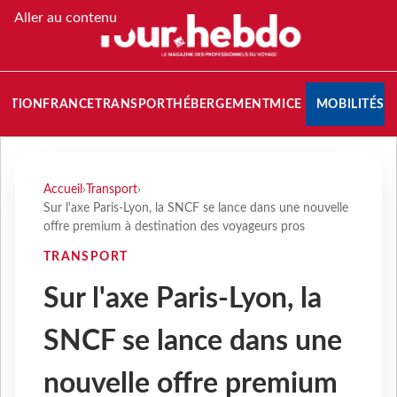
Aller au contenu
NATION
FRANCE
TRANSPORT
HÉBERGEMENT
MICE
MOBILITÉS
Accueil
›
Transport
›
Sur l'axe Paris-Lyon, la SNCF se lance dans une nouvelle
offre premium à destination des voyageurs pros
TRANSPORT
Sur l'axe Paris-Lyon, la
SNCF se lance dans une
nouvelle offre premium