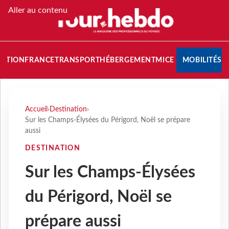
Aller au contenu
NATION
FRANCE
TRANSPORT
HÉBERGEMENT
MICE
MOBILITÉS
Accueil
›
Destination
›
Sur les Champs-Élysées du Périgord, Noël se prépare
aussi
DESTINATION
Sur les Champs-Élysées
du Périgord, Noël se
prépare aussi