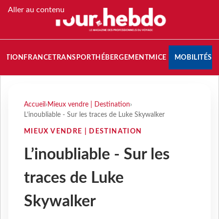
Aller au contenu
NATION
FRANCE
TRANSPORT
HÉBERGEMENT
MICE
MOBILITÉS
Accueil
›
Mieux vendre | Destination
›
L’inoubliable - Sur les traces de Luke Skywalker
MIEUX VENDRE | DESTINATION
L’inoubliable - Sur les
traces de Luke
Skywalker