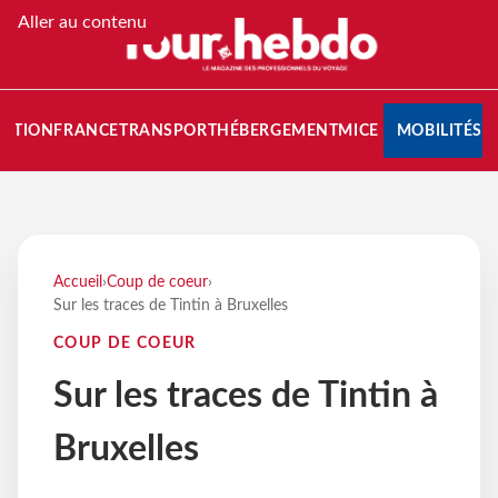
Aller au contenu
NATION
FRANCE
TRANSPORT
HÉBERGEMENT
MICE
MOBILITÉS
Accueil
›
Coup de coeur
›
Sur les traces de Tintin à Bruxelles
COUP DE COEUR
Sur les traces de Tintin à
Bruxelles