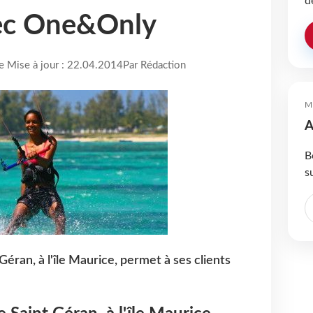
d
ec One&Only
re Mise à jour : 22.04.2014
Par Rédaction
M
A
B
s
éran, à l'île Maurice, permet à ses clients