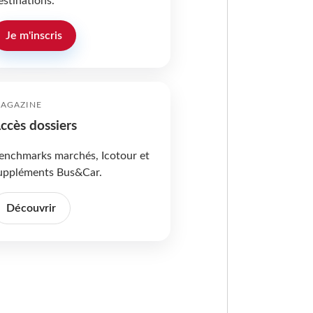
estinations.
Je m'inscris
AGAZINE
ccès dossiers
enchmarks marchés, Icotour et
uppléments Bus&Car.
Découvrir