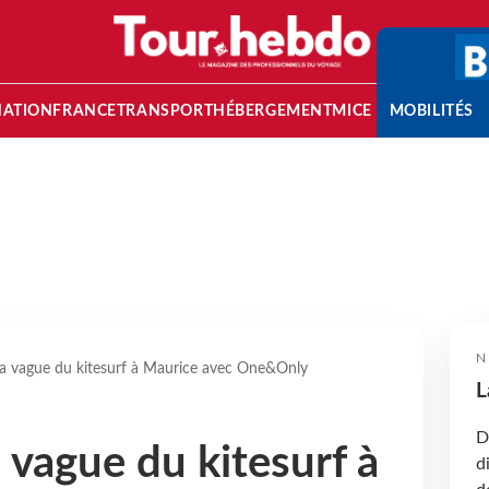
NATION
FRANCE
TRANSPORT
HÉBERGEMENT
MICE
MOBILITÉS
N
 la vague du kitesurf à Maurice avec One&Only
L
D
a vague du kitesurf à
d