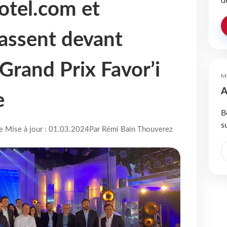
d
Hotel.com et
assent devant
Grand Prix Favor’i
M
A
e
B
s
re Mise à jour : 01.03.2024
Par Rémi Bain Thouverez