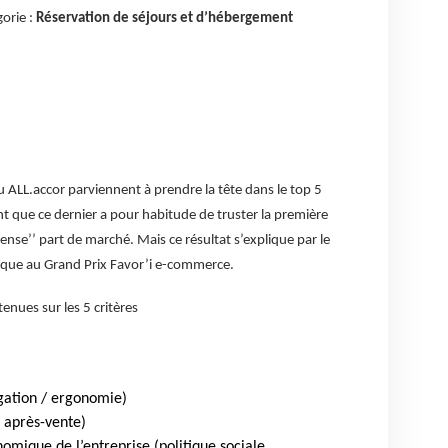
gorie :
Réservation de séjours et d’hébergement
 ALL.accor parviennent à prendre la tête dans le top 5
t que ce dernier a pour habitude de truster la première
nse’’ part de marché. Mais ce résultat s’explique par le
ique au Grand Prix Favor’i e-commerce.
nues sur les 5 critères
gation / ergonomie)
e après-vente)
nomique de l’entreprise (politique sociale,