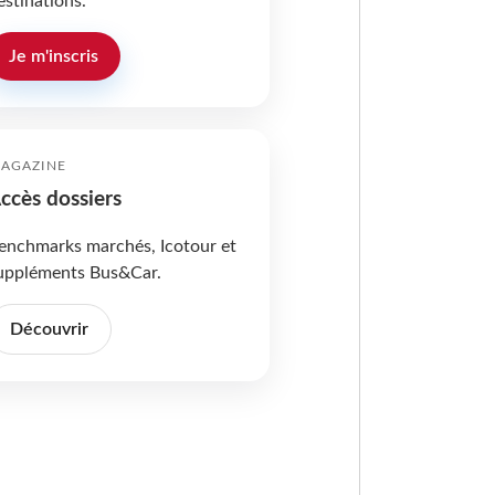
estinations.
Je m'inscris
AGAZINE
ccès dossiers
enchmarks marchés, Icotour et
uppléments Bus&Car.
Découvrir