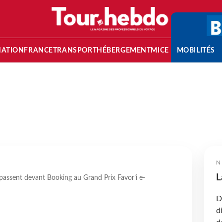
NATION
FRANCE
TRANSPORT
HÉBERGEMENT
MICE
MOBILITÉS
N
L
passent devant Booking au Grand Prix Favor’i e-
D
d