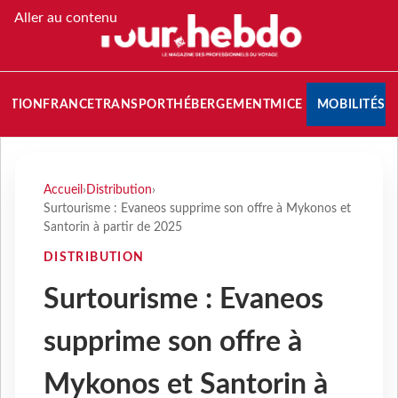
Aller au contenu
NATION
FRANCE
TRANSPORT
HÉBERGEMENT
MICE
MOBILITÉS
Accueil
›
Distribution
›
Surtourisme : Evaneos supprime son offre à Mykonos et
Santorin à partir de 2025
DISTRIBUTION
Surtourisme : Evaneos
supprime son offre à
Mykonos et Santorin à