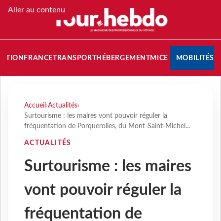
Aller au contenu
NATION
FRANCE
TRANSPORT
HÉBERGEMENT
MICE
MOBILITÉS
Accueil
›
Actualités
›
Surtourisme : les maires vont pouvoir réguler la
fréquentation de Porquerolles, du Mont-Saint-Michel...
ACTUALITÉS
Surtourisme : les maires
vont pouvoir réguler la
fréquentation de