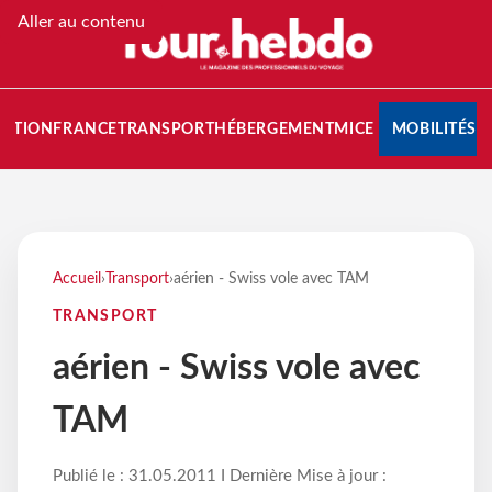
Aller au contenu
NATION
FRANCE
TRANSPORT
HÉBERGEMENT
MICE
MOBILITÉS
Accueil
›
Transport
›
aérien - Swiss vole avec TAM
TRANSPORT
aérien - Swiss vole avec
TAM
Publié le : 31.05.2011 I Dernière Mise à jour :