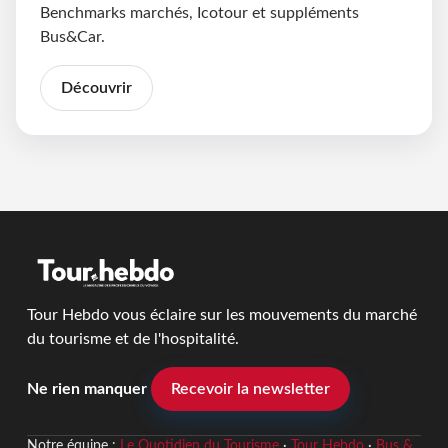
Benchmarks marchés, Icotour et suppléments
Bus&Car.
Découvrir
Tour Hebdo vous éclaire sur les mouvements du marché
du tourisme et de l'hospitalité.
Ne rien manquer
Recevoir la newsletter
Notre équipe :
Le Quotidien du Tourisme
·
Tour Hebdo
·
Bus &