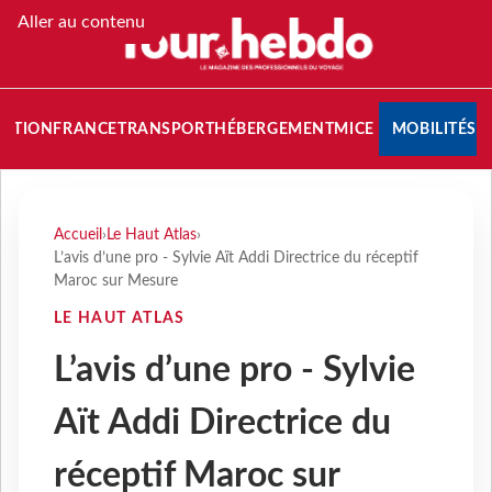
Aller au contenu
NATION
FRANCE
TRANSPORT
HÉBERGEMENT
MICE
MOBILITÉS
Accueil
›
Le Haut Atlas
›
L’avis d’une pro - Sylvie Aït Addi Directrice du réceptif
Maroc sur Mesure
LE HAUT ATLAS
L’avis d’une pro - Sylvie
Aït Addi Directrice du
réceptif Maroc sur