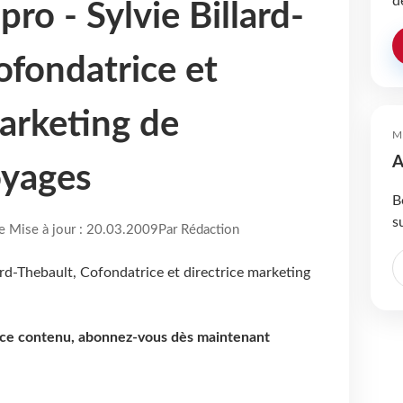
d
pro - Sylvie Billard-
ofondatrice et
marketing de
M
A
oyages
B
s
re Mise à jour : 20.03.2009
Par Rédaction
e ce contenu, abonnez-vous dès maintenant