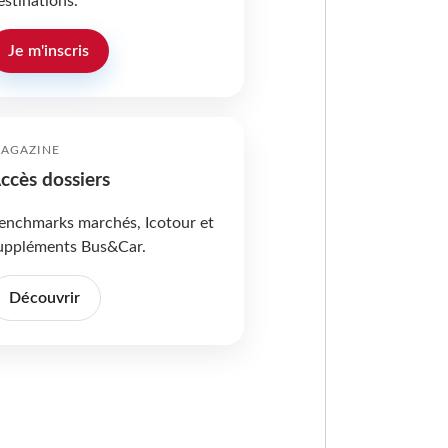
estinations.
Je m'inscris
AGAZINE
ccès dossiers
enchmarks marchés, Icotour et
uppléments Bus&Car.
Découvrir