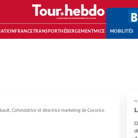
NATION
FRANCE
TRANSPORT
HÉBERGEMENT
MICE
MOBILITÉS
N
L
hebault, Cofondatrice et directrice marketing de Cocorico
D
d