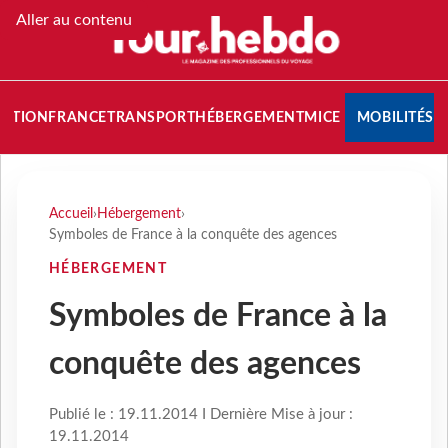
Aller au contenu
NATION
FRANCE
TRANSPORT
HÉBERGEMENT
MICE
MOBILITÉS
Accueil
›
Hébergement
›
Symboles de France à la conquête des agences
HÉBERGEMENT
Symboles de France à la
conquête des agences
Publié le : 19.11.2014 I Dernière Mise à jour :
19.11.2014