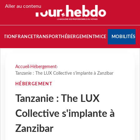
Aller au contenu
NATION
FRANCE
TRANSPORT
HÉBERGEMENT
MICE
MOBILITÉS
Accueil
›
Hébergement
›
Tanzanie : The LUX Collective s'implante à Zanzibar
HÉBERGEMENT
Tanzanie : The LUX
Collective s'implante à
Zanzibar