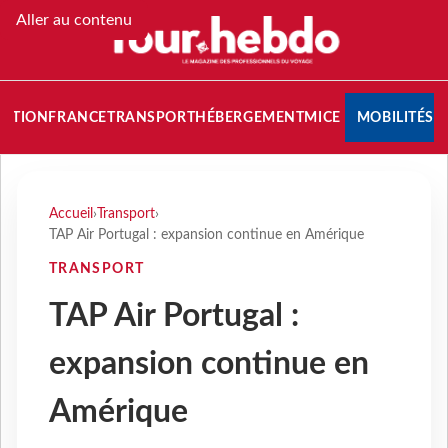
Aller au contenu
NATION
FRANCE
TRANSPORT
HÉBERGEMENT
MICE
MOBILITÉS
Accueil
›
Transport
›
TAP Air Portugal : expansion continue en Amérique
TRANSPORT
TAP Air Portugal :
expansion continue en
Amérique