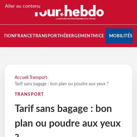
Aller au contenu
NATION
FRANCE
TRANSPORT
HÉBERGEMENT
MICE
MOBILITÉS
Accueil
›
Transport
›
Tarif sans bagage : bon plan ou poudre aux yeux ?
TRANSPORT
Tarif sans bagage : bon
plan ou poudre aux yeux