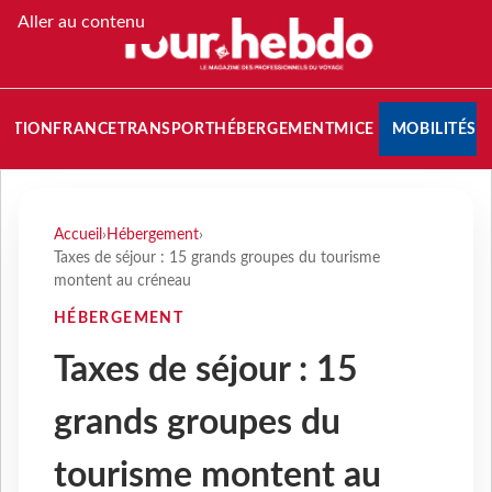
Aller au contenu
NATION
FRANCE
TRANSPORT
HÉBERGEMENT
MICE
MOBILITÉS
Accueil
›
Hébergement
›
Taxes de séjour : 15 grands groupes du tourisme
montent au créneau
HÉBERGEMENT
Taxes de séjour : 15
grands groupes du
tourisme montent au