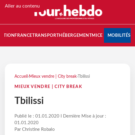
Aller au contenu
NATION
FRANCE
TRANSPORT
HÉBERGEMENT
MICE
MOBILITÉS
Accueil
›
Mieux vendre | City break
›
Tbilissi
MIEUX VENDRE | CITY BREAK
Tbilissi
Publié le : 01.01.2020 I Dernière Mise à jour :
01.01.2020
Par Christine Robalo