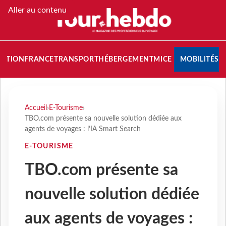
Aller au contenu
NATION
FRANCE
TRANSPORT
HÉBERGEMENT
MICE
MOBILITÉS
Accueil
›
E-Tourisme
›
TBO.com présente sa nouvelle solution dédiée aux
agents de voyages : l’IA Smart Search
E-TOURISME
TBO.com présente sa
nouvelle solution dédiée
aux agents de voyages :