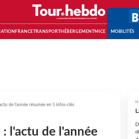
NATION
FRANCE
TRANSPORT
HÉBERGEMENT
MICE
MOBILITÉS
N
'actu de l'année résumée en 5 infos-clés
L
D
: l'actu de l'année
d