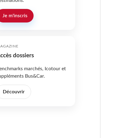
estinations.
Je m'inscris
AGAZINE
ccès dossiers
enchmarks marchés, Icotour et
uppléments Bus&Car.
Découvrir