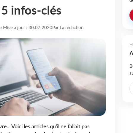
d
5 infos-clés
re Mise à jour : 30.07.2020
Par La rédaction
M
A
B
s
... Voici les articles qu'il ne fallait pas