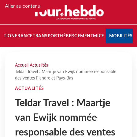
Aller au contenu
NATION
FRANCE
TRANSPORT
HÉBERGEMENT
MICE
MOBILITÉS
Accueil
›
Actualités
›
Teldar Travel : Maartje van Ewijk nommée responsable
des ventes Flandre et Pays-Bas
ACTUALITÉS
Teldar Travel : Maartje
van Ewijk nommée
responsable des ventes