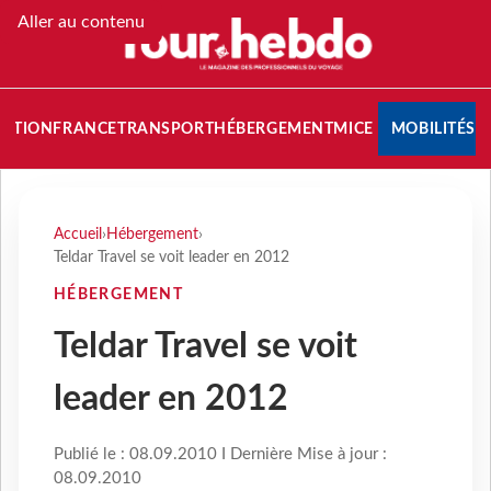
Aller au contenu
NATION
FRANCE
TRANSPORT
HÉBERGEMENT
MICE
MOBILITÉS
Accueil
›
Hébergement
›
Teldar Travel se voit leader en 2012
HÉBERGEMENT
Teldar Travel se voit
leader en 2012
Publié le : 08.09.2010 I Dernière Mise à jour :
08.09.2010