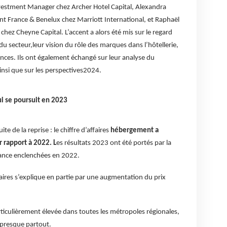
nvestment Manager chez Archer Hotel Capital, Alexandra
t France & Benelux chez Marriott International, et Raphaël
hez Cheyne Capital. L’accent a alors été mis sur le regard
du secteur,leur vision du rôle des marques dans l’hôtellerie,
ences. Ils ont également échangé sur leur analyse du
nsi que sur les perspectives2024.
ui se poursuit en 2023
te de la reprise : le chiffre d’affaires
hébergement a
rapport à 2022. L
es résultats 2023 ont été portés par la
sance enclenchées en 2022.
aires s’explique en partie par une augmentation du prix
ticulièrement élevée dans toutes les métropoles régionales,
 presque partout.