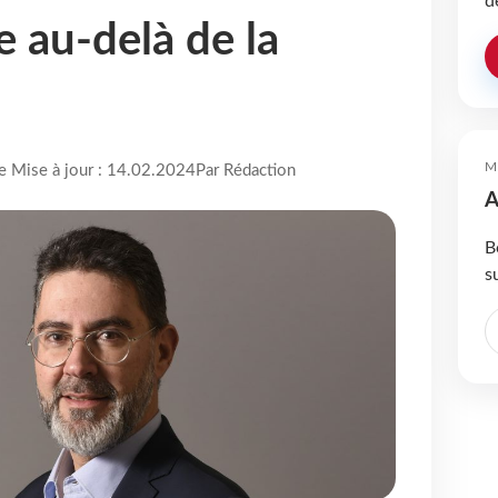
d
 au-delà de la
M
re Mise à jour : 14.02.2024
Par Rédaction
A
B
s