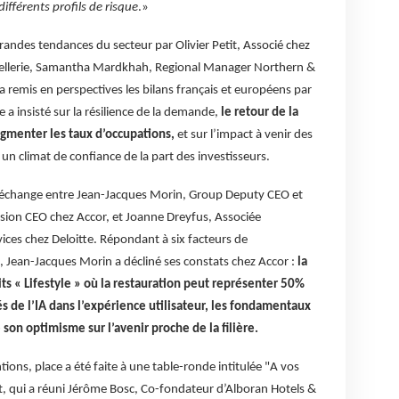
fférents profils de risque
.»
randes tendances du secteur par Olivier Petit, Associé chez
tellerie, Samantha Mardkhah, Regional Manager Northern &
 remis en perspectives les bilans français et européens par
a insisté sur la résilience de la demande,
le retour de la
gmenter les taux d’occupations,
et sur l’impact à venir des
 un climat de confiance de la part des investisseurs.
n échange entre Jean-Jacques Morin, Group Deputy CEO et
ion CEO chez Accor, et Joanne Dreyfus, Associée
vices chez Deloitte. Répondant à six facteurs de
, Jean-Jacques Morin a décliné ses constats chez Accor :
la
s « Lifestyle » où la restauration peut représenter 50%
ités de l’IA dans l’expérience utilisateur, les fondamentaux
 son optimisme sur l’avenir proche de la filière.
tions, place a été faite à une table-ronde intitulée "A vos
t, qui a réuni Jérôme Bosc, Co-fondateur d’Alboran Hotels &