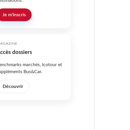
estinations.
Je m'inscris
AGAZINE
ccès dossiers
enchmarks marchés, Icotour et
uppléments Bus&Car.
Découvrir