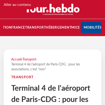
Aller au contenu
NATION
FRANCE
TRANSPORT
HÉBERGEMENT
MICE
MOBILITÉS
Accueil
›
Transport
›
Terminal 4 de l'aéroport de Paris-CDG : pour les
associations, c'est "non"
TRANSPORT
Terminal 4 de l'aéroport
de Paris-CDG : pour les