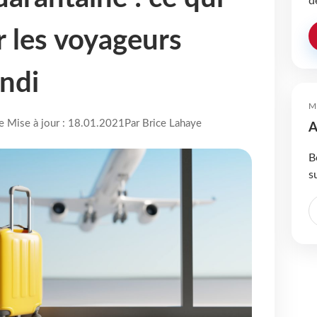
d
 les voyageurs
undi
M
re Mise à jour : 18.01.2021
Par Brice Lahaye
A
B
s