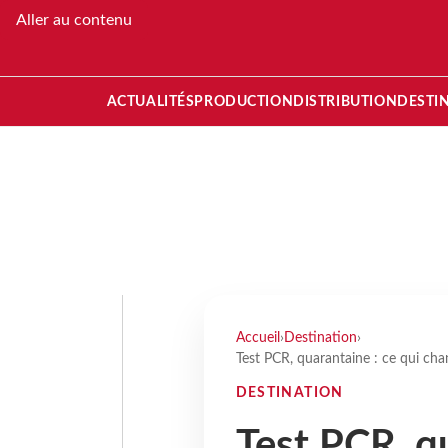
Aller au contenu
ACTUALITÉS
PRODUCTION
DISTRIBUTION
DESTI
Accueil
›
Destination
›
Test PCR, quarantaine : ce qui cha
DESTINATION
Test PCR, qu