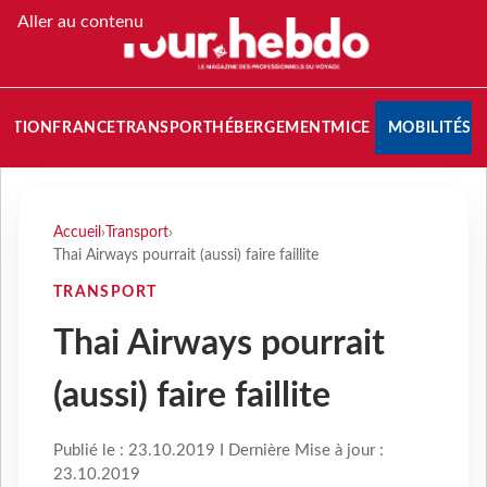
Aller au contenu
NATION
FRANCE
TRANSPORT
HÉBERGEMENT
MICE
MOBILITÉS
Accueil
›
Transport
›
Thai Airways pourrait (aussi) faire faillite
TRANSPORT
Thai Airways pourrait
(aussi) faire faillite
Publié le : 23.10.2019 I Dernière Mise à jour :
23.10.2019