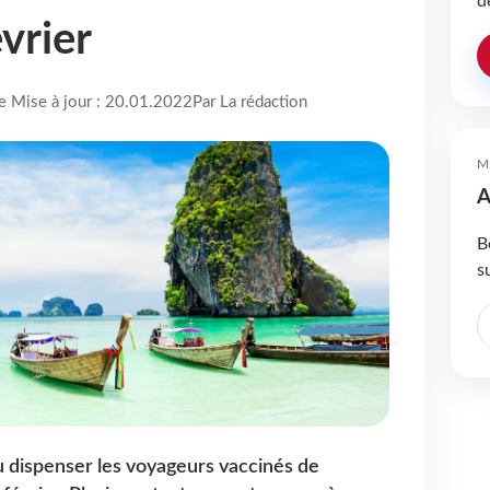
d
évrier
re Mise à jour : 20.01.2022
Par La rédaction
M
A
B
s
 dispenser les voyageurs vaccinés de