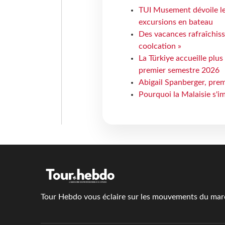
TUI Musement dévoile les
excursions en bateau
Des vacances rafraîchiss
coolcation »
La Türkiye accueille plus
premier semestre 2026
Abigail Spanberger, prem
Pourquoi la Malaisie s'i
Tour Hebdo vous éclaire sur les mouvements du march