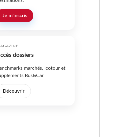
estinations.
Je m'inscris
AGAZINE
ccès dossiers
enchmarks marchés, Icotour et
uppléments Bus&Car.
Découvrir