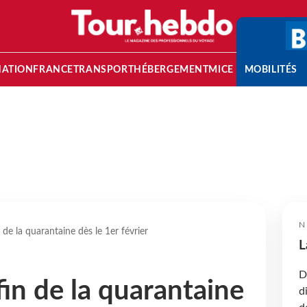
NATION
FRANCE
TRANSPORT
HÉBERGEMENT
MICE
MOBILITÉS
N
n de la quarantaine dès le 1er février
L
D
fin de la quarantaine
d