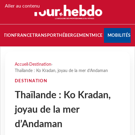
Aller au contenu
NATION
FRANCE
TRANSPORT
HÉBERGEMENT
MICE
MOBILITÉS
Accueil
›
Destination
›
Thaïlande : Ko Kradan, joyau de la mer d’Andaman
DESTINATION
Thaïlande : Ko Kradan,
joyau de la mer
d’Andaman